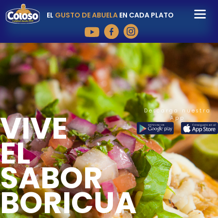
EL
GUSTO DE ABUELA
EN CADA PLATO
Descarga nuestra
VIVE
App
EL
SABOR
BORICUA