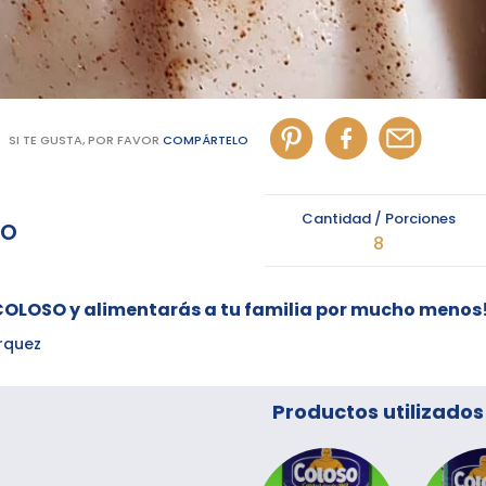
SI TE GUSTA, POR FAVOR
COMPÁRTELO
Cantidad / Porciones
so
8
COLOSO y alimentarás a tu familia por mucho menos!
rquez
Productos utilizados