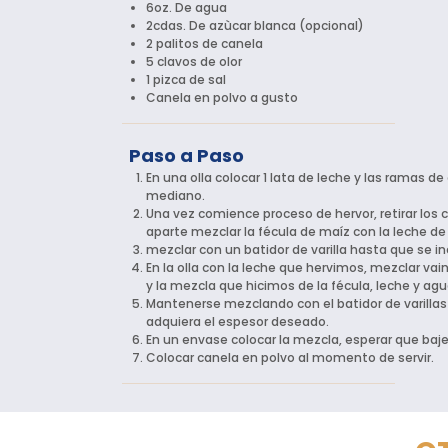
6oz. De agua
2cdas. De azùcar blanca (opcional)
2 palitos de canela
5 clavos de olor
1 pizca de sal
Canela en polvo a gusto
Paso a Paso
En una olla colocar 1 lata de leche y las ramas de
mediano.
Una vez comience proceso de hervor, retirar los cl
aparte mezclar la fécula de maíz con la leche de
mezclar con un batidor de varilla hasta que se i
En la olla con la leche que hervimos, mezclar vaini
y la mezcla que hicimos de la fécula, leche y ag
Mantenerse mezclando con el batidor de varill
adquiera el espesor deseado.
En un envase colocar la mezcla, esperar que baje
Colocar canela en polvo al momento de servir.