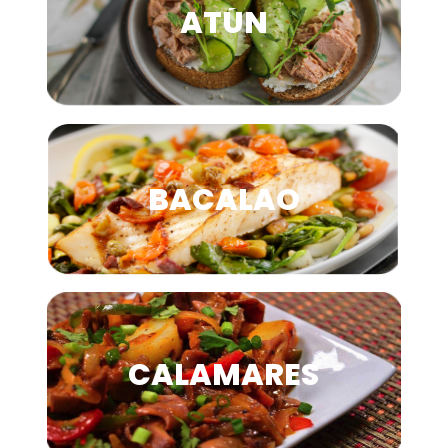
ATÚN
BACALAO
CALAMARES