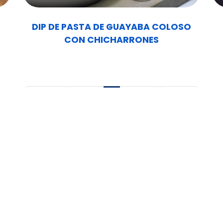
DIP DE PASTA DE GUAYABA COLOSO
CON CHICHARRONES
« Primero
Anterior
1
Siguiente
Último »
Términos y Condiciones
-
|
CTOS COLOSO
TODOS LOS DERECHOS RESERVADOS
Desarrollado por 