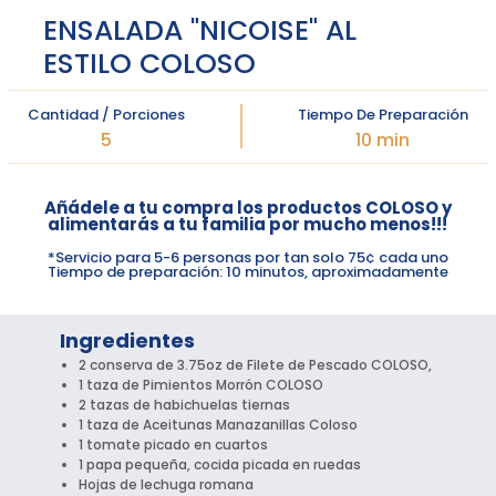
ENSALADA "NICOISE" AL
ESTILO COLOSO
Cantidad / Porciones
Tiempo De Preparación
5
10 min
Añádele a tu compra los productos COLOSO y
alimentarás a tu familia por mucho menos!!!
*Servicio para 5-6 personas por tan solo 75¢ cada uno
Tiempo de preparación: 10 minutos, aproximadamente
Ingredientes
2 conserva de 3.75oz de Filete de Pescado COLOSO,
1 taza de Pimientos Morrón COLOSO
2 tazas de habichuelas tiernas
1 taza de Aceitunas Manazanillas Coloso
1 tomate picado en cuartos
1 papa pequeña, cocida picada en ruedas
Hojas de lechuga romana