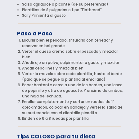
Salsa agridulce o picante (de su preferencia)
Plantillas de 8 pulgadas o tipo "Flatbread"
Sal y Pimienta al gusto
Paso a Paso
Escurrir bien el pescado, triturarlo con tenedor y
reservar en bol grande
Verter el queso crema sobre el pescado y mezclar
bien
Añadir ajo en polvo, salpimentar a gusto y mezclar
Añadir cebollines y mezclar bien
Verter la mezcla sobre cada plantilla, hasta el borde
(para que se pegue la plantilla al enrollarla)
Poner bastante cerca a uno de los bordes, una lasca
de pepinillo y otra de aguacate. Y encima de ambos,
una hoja de lechuga.
Enrollar completamente y cortar en ruedas de 1"
aproximados, colocar en bandeja y verter la salsa de
su preferencia con el cilantrillo picadito
Rinden de 6 a 8 ruedas por plantilla
Tips COLOSO para tu dieta