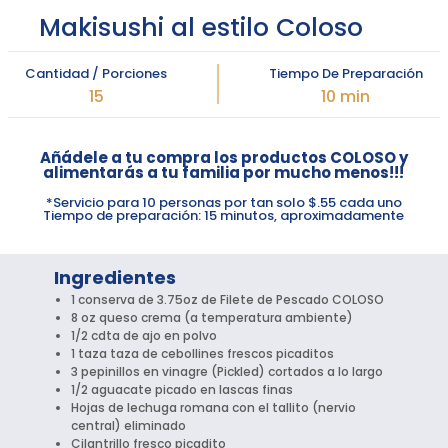
Makisushi al estilo Coloso
Cantidad / Porciones
Tiempo De Preparación
15
10 min
Añádele a tu compra los productos COLOSO y
alimentarás a tu familia por mucho menos!!!
*Servicio para 10 personas por tan solo $.55 cada uno
Tiempo de preparación: 15 minutos, aproximadamente
Ingredientes
1 conserva de 3.75oz de Filete de Pescado COLOSO
8 oz queso crema (a temperatura ambiente)
1/2 cdta de ajo en polvo
1 taza taza de cebollines frescos picaditos
3 pepinillos en vinagre (Pickled) cortados a lo largo
1/2 aguacate picado en lascas finas
Hojas de lechuga romana con el tallito (nervio
central) eliminado
Cilantrillo fresco picadito