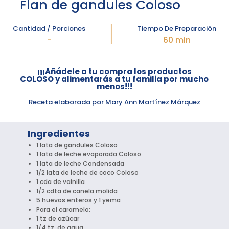
Flan de gandules Coloso
Cantidad / Porciones
Tiempo De Preparación
-
60 min
¡¡¡Añádele a tu compra los productos
COLOSO y alimentarás a tu familia por mucho
menos!!!
Receta elaborada por Mary Ann Martínez Márquez
Ingredientes
1 lata de gandules Coloso
1 lata de leche evaporada Coloso
1 lata de leche Condensada
1/2 lata de leche de coco Coloso
1 cda de vainilla
1/2 cdta de canela molida
5 huevos enteros y 1 yema
Para el caramelo:
1 tz de azúcar
1/4 tz. de agua