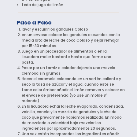
1 cda de jugo de limón
Paso a Paso
lavar y escurrir los gandules Coloso
en un envase colocar los gandules escurridos con la
media lata de leche de coco Coloso y dejar remojar
por 15-30 minutos.
Luego en un procesador de alimentos o en la
licuadora moler bastante hasta que forme una
pasta.
Pasar por un tamiz o colador dejando una mezcla
cremosa sin grumos.
Hacer el caramelo colocando en un sartén caliente y
seco la taza de azúcar y el agua, cuando este se
torne color ámbar añadir el limón remover y colocar en
el envase de preferencia (yo usé un molde 8"
redondo).
En la licuadora echar la leche evaporada, condensada,
vainilla, canela y la mezcla de gandules y leche de
coco que previamente habíamos realizado. En modo
de mezclado a velocidad baja mezclar los
ingredientes por aproximadamente 20 segundos.
Una vez estén incorporados los ingredientes añadir