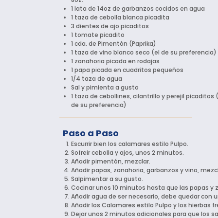
1 lata de 14oz de garbanzos cocidos en agua
1 taza de cebolla blanca picadita
3 dientes de ajo picaditos
1 tomate picadito
1 cda. de Pimentón (Paprika)
1 taza de vino blanco seco (el de su preferencia)
1 zanahoria picada en rodajas
1 papa picada en cuadritos pequeños
1/4 taza de agua
Sal y pimienta a gusto
1 taza de cebollines, cilantrillo y perejil picaditos
de su preferencia)
Paso a Paso
Escurrir bien los calamares estilo Pulpo.
Sofreir cebolla y ajos, unos 2 minutos.
Añadir pimentón, mezclar.
Añadir papas, zanahoria, garbanzos y vino, mezcl
Salpimentar a su gusto.
Cocinar unos 10 minutos hasta que las papas y 
Añadir agua de ser necesario, debe quedar con u
Añadir los Calamares estilo Pulpo y los hierbas f
Dejar unos 2 minutos adicionales para que los s