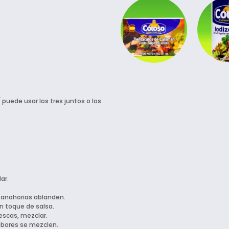
 ( puede usar los tres juntos o los
ar.
zanahorias ablanden.
n toque de salsa.
rescas, mezclar.
abores se mezclen.