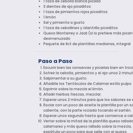
1 taza de cebolla blanca picada
3 dientes de ajo picaditos
1 taza de pimientos rojos picaditos
1 limón
Sal y pimienta a gusto
1 taza de cebollines y cilantrillo picaditos
Queso Monterrey o Jack (si lo prefiere más pican
desmenuzado
Paquete de 8ct de plantillas medianas, integral
Paso a Paso
Escurrir bien las conservas y picarlas bien en tro
Sofreir la cebolla, pimientos y el ajo unos 2 minu
Salpimentar a su gusto.
Añadirle los Tentáculos de Calamar estilo pulpo
Exprimir sobre la mezcla el limón.
Añadir hierbas frescas, mezclar.
Esperar unos 2 minutos para que los sabores se 
Rociar con un poco de aceite la plantilla por un s
caliente, con la parte rociada tocando el sartén.
Esperar unos segundo hasta que comience a cal
Verter sobre la mitad de la plantilla queso ralla
calamares y más queso rallado sobre la mezcla, do
espátula un poco para que selle con el queso.