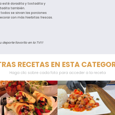
la esté doradita y tostadita y
stadita también.
e todos se sirvan las porciones
ecorar con más hierbitas frescas.
 deporte favorito en la TV!!!
RAS RECETAS EN ESTA CATEGO
Haga clic sobre cada foto para acceder a la receta