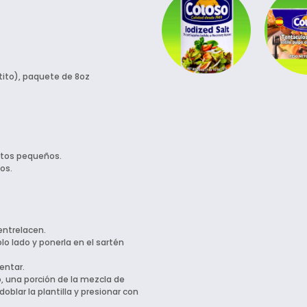
tito), paquete de 8oz
citos pequeños.
tos.
entrelacen.
olo lado y ponerla en el sartén
entar.
do, una porción de la mezcla de
blar la plantilla y presionar con