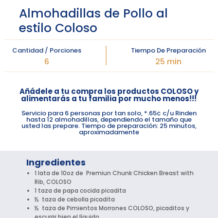
Almohadillas de Pollo al
estilo Coloso
Cantidad / Porciones
Tiempo De Preparación
6
25 min
Añádele a tu compra los productos COLOSO y
alimentarás a tu familia por mucho menos!!!
Servicio para 6 personas por tan solo, *.65¢ c/u Rinden
hasta 12 almohadillas, dependiendo el tamaño que
usted las prepare. Tiempo de preparación: 25 minutos,
aproximadamente
Ingredientes
1 lata de 10oz de Premiun Chunk Chicken Breast with
Rib, COLOSO
1 taza de papa cocida picadita
½ taza de cebolla picadita
½ taza de Pimientos Morrones COLOSO, picaditos y
escurrir bien el líquido