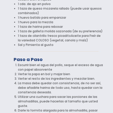
1 cda. de ajo en polvo
1 taza de queso mozarela rallado (puede usar quesos
combinados)
1 huevo batido para empanizar
1 huevo para la mezcla
1 taza de harina para rebosar
1 taza de galleta molida sazonada (de su preferencia)
1 taza de cilantrillo fresco picaditoAceite para Freír de
la variedad COLOSO (vegetal, canola y maíz)
Sal y Pimienta al gusto
Paso a Paso
Escurrir bien el agua del pollo, seque el exceso de agua
con papel absorvente
Verter la papa en bol y majar bien
Verter el resto de los ingredientes y mezclar bien.
La masa debe quedar con consistencia, de no ser así,
debe añadirle harina de todo uso, hasta quedar con la
consitencia deseada.
Utilizar una cuchara para sacar las porciones de las
almohadillas, puede hacerlas al tamaño que usted
guste.
Darle la formita alargada para la almohadilla, pasar