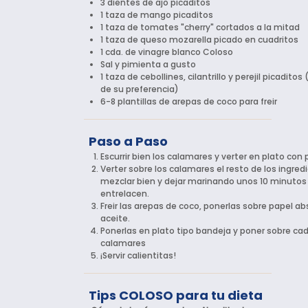
3 dientes de ajo picaditos
1 taza de mango picaditos
1 taza de tomates "cherry" cortados a la mitad
1 taza de queso mozarella picado en cuadritos
1 cda. de vinagre blanco Coloso
Sal y pimienta a gusto
1 taza de cebollines, cilantrillo y perejil picadito
de su preferencia)
6-8 plantillas de arepas de coco para freir
Paso a Paso
Escurrir bien los calamares y verter en plato con
Verter sobre los calamares el resto de los ingred
mezclar bien y dejar marinando unos 10 minutos
entrelacen.
Freir las arepas de coco, ponerlas sobre papel a
aceite.
Ponerlas en plato tipo bandeja y poner sobre ca
calamares
¡Servir calientitas!
Tips COLOSO para tu dieta