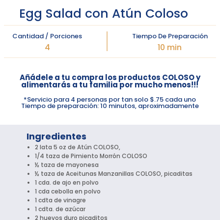
Egg Salad con Atún Coloso
Cantidad / Porciones
Tiempo De Preparación
4
10 min
Añádele a tu compra los productos COLOSO y
alimentarás a tu familia por mucho menos!!!
*Servicio para 4 personas por tan solo $.75 cada uno
Tiempo de preparación: 10 minutos, aproximadamente
Ingredientes
2 lata 5 oz de Atún COLOSO,
1/4 taza de Pimiento Morrón COLOSO
½ taza de mayonesa
½ taza de Aceitunas Manzanillas COLOSO, picaditas
1 cda. de ajo en polvo
1 cda cebolla en polvo
1 cdta de vinagre
1 cdta. de azúcar
2 huevos duro picaditos