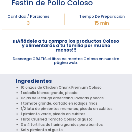
Festín de Pollo Coloso
Cantidad / Porciones
Tiempo De Preparación
3
15 min
¡¡¡Añádele a tu compra los productos Coloso
y alimentarás a tu familia por mucho
menos!!!
Descarga GRATIS el libro de recetas Coloso en nuestra
página web.
Ingredientes
10 onzas de Chicken Chunk Premium Coloso
1 cebolla blanca grande, picada
Hojas de lechuga americana, lavadas y secas
1 tomate grande, cortado en rodajas finas
1/2 lata de pimientos morrones, picado en cubitos
1 pimiento verde, picado en cubitos
1 lata Crushed Tomato Coloso al gusto
3 a 4 tortillas de harina grandes para burritos
Sal y pimienta al gusto