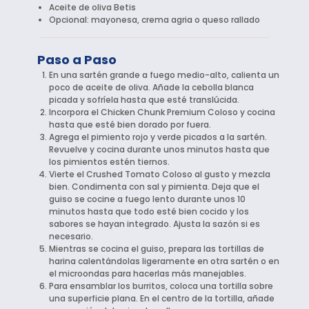
Aceite de oliva Betis
Opcional: mayonesa, crema agria o queso rallado
Paso a Paso
En una sartén grande a fuego medio-alto, calienta un
poco de aceite de oliva. Añade la cebolla blanca
picada y sofríela hasta que esté translúcida.
Incorpora el Chicken Chunk Premium Coloso y cocina
hasta que esté bien dorado por fuera.
Agrega el pimiento rojo y verde picados a la sartén.
Revuelve y cocina durante unos minutos hasta que
los pimientos estén tiernos.
Vierte el Crushed Tomato Coloso al gusto y mezcla
bien. Condimenta con sal y pimienta. Deja que el
guiso se cocine a fuego lento durante unos 10
minutos hasta que todo esté bien cocido y los
sabores se hayan integrado. Ajusta la sazón si es
necesario.
Mientras se cocina el guiso, prepara las tortillas de
harina calentándolas ligeramente en otra sartén o en
el microondas para hacerlas más manejables.
Para ensamblar los burritos, coloca una tortilla sobre
una superficie plana. En el centro de la tortilla, añade