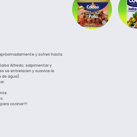
" apróximadamente y sofreir hasta
 Salsa Alfredo, salpimentar y
s se entrelacen y suavice la
a de agua).
ar.
nte.
o.
para cocinar!!!