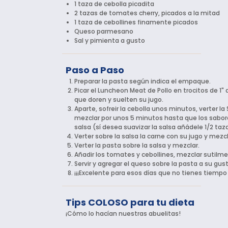
1 taza de cebolla picadita
2 tazas de tomates cherry, picados a la mitad
1 taza de cebollines finamente picados
Queso parmesano
Sal y pimienta a gusto
Paso a Paso
Preparar la pasta según indica el empaque.
Picar el Luncheon Meat de Pollo en trocitos de 1
que doren y suelten su jugo.
Aparte, sofreir la cebolla unos minutos, verter la
mezclar por unos 5 minutos hasta que los sabore
salsa (sí desea suavizar la salsa añádele 1/2 taz
Verter sobre la salsa la carne con su jugo y mezcl
Verter la pasta sobre la salsa y mezclar.
Añadir los tomates y cebollines, mezclar sutilme
Servir y agregar el queso sobre la pasta a su gust
¡¡¡Excelente para esos días que no tienes tiempo 
Tips COLOSO para tu dieta
¡Cómo lo hacían nuestras abuelitas!