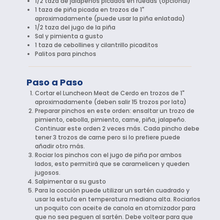
1/2 taza de jalapeños picados en ruedas (opcional)
1 taza de piña picada en trozos de 1"
aproximadamente (puede usar la piña enlatada)
1/2 taza del jugo de la piña
Sal y pimienta a gusto
1 taza de cebollines y cilantrillo picaditos
Palitos para pinchos
Paso a Paso
Cortar el Luncheon Meat de Cerdo en trozos de 1"
aproximadamente (deben salir 15 trozos por lata)
Preparar pinchos en este orden: ensaltar un trozo de
pimiento, cebolla, pimiento, carne, piña, jalapeño.
Continuar este orden 2 veces más. Cada pincho debe
tener 3 trozos de carne pero si lo prefiere puede
añadir otro más.
Rociar los pinchos con el jugo de piña por ambos
lados, esto permitirá que se caramelicen y queden
jugosos.
Salpimentar a su gusto
Para la cocción puede utilizar un sartén cuadrado y
usar la estufa en temperatura mediana alta. Rociarlos
un poquito con aceite de canola en atomizador para
que no sea peguen al sartén. Debe voltear para que