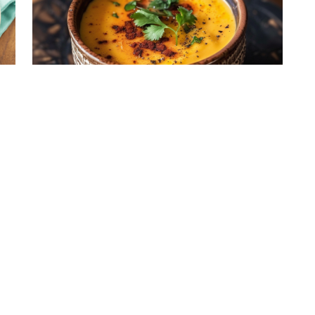
Crema de Calabaza con Leche
Evaporada Coloso
« Primero
Anterior
1
Siguiente
Último »
Términos y Condiciones