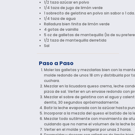
1/2 taza azúcar en polvo
1/4 taza de jugo de limón verde
1 sobrecito de gelatina en polvo sin sabor o 1 cda.
1/4 taza de agua
Ralladura bien finita de limón verde
4 gotas de vainilla
5 oz de galletas de mantequilla (la de su prefer
1/2 taza de mantequilla derretida
Sal
Paso a Paso
Moler las galletas y mezclarlas bien con la mante
molde redondo de unos 18 cm y distribuirla por 
cuchara.
Mezclar en la licuadora queso crema, leche conden
pizca de sal. Verter en un envase redondo con p
Mezclar el sobre de gelatina con el agua y cale
derrita, 30 segundos apróximadamente.
Batir la leche evaporada con la azúcar hasta p
Incorporar a la mezcla del queso el batido de la 
Mezclar todo sutilmente con movimiento de afue
cuidando que no name el volumen de la leche ba
Verter en el molde y refrigerar por unas 2 horas.
Desmoldar y decorar con ralladura de limón bien f