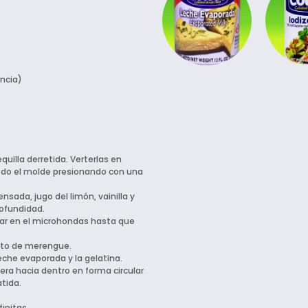
encia)
quilla derretida. Verterlas en
todo el molde presionando con una
sada, jugo del limón, vainilla y
rofundidad.
ntar en el microhondas hasta que
unto de merengue.
leche evaporada y la gelatina.
ra hacia dentro en forma circular
tida.
initas.