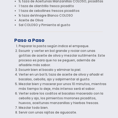
½ taza de Aceitunas Manzanillas COLOSO, picaditas
1 taza de cilantrillo fresco picadito
1 taza de cebollines frescos picaditos
¼ taza deVinagre Blanco COLOSO
Aceite de Oliva
Sal COLOSO y Pimienta al gusto
Paso a Paso
Preparar la pasta según indica el empaque.
Escurrir y verter en bol grande y rociar con unas
gotitas de aceite de oliva y mezclar sutilmente. Este
proceso es para que no se peguen, además de
añadirle más sabor.
Escurrir bien el bacalo y eliminar la piel.
Verter en un bol ½ taza de aceite de oliva y añadir el
bacalao, cebolla, ajo y salpimentar al gusto.
Mezclar bien y macerar por unos 10 minutos, mientras
más tiempo lo deje, más intenso será el sabor.
Verter sobre los coditos el bacalao macerado con la
cebolla y ajo, los pimientos morrones picaditos,
huevos, aceitunas manzanillas y hierbas frescas.
Mezclar todo bien.
Servir con unas rajitas de aguacate.