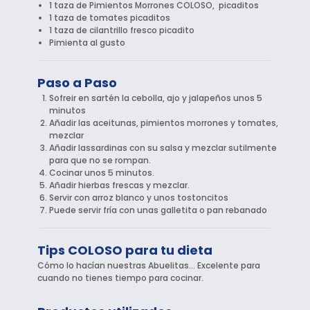
1 taza de Pimientos Morrones COLOSO, picaditos
1 taza de tomates picaditos
1 taza de cilantrillo fresco picadito
Pimienta al gusto
Paso a Paso
Sofreir en sartén la cebolla, ajo y jalapeños unos 5
minutos
Añadir las aceitunas, pimientos morrones y tomates,
mezclar
Añadir lassardinas con su salsa y mezclar sutilmente
para que no se rompan.
Cocinar unos 5 minutos.
Añadir hierbas frescas y mezclar.
Servir con arroz blanco y unos tostoncitos
Puede servir fría con unas galletita o pan rebanado
Tips COLOSO para tu dieta
Cómo lo hacían nuestras Abuelitas… Excelente para
cuando no tienes tiempo para cocinar.