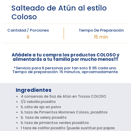
Salteado de Atún al estilo
Coloso
Cantidad / Porciones
Tiempo De Preparación
6
15 min
Añádele a tu compra los productos COLOSO y
alimentarás a tu familia por mucho menos!!!
*Servicio para 6 personas por tan solo $.95 cada uno.
Tiempo de preparación: 15 minutos, aproximadamente.
Ingredientes
4 conservas de 5oz de Atún en Trozos COLOSO
1/2 cebolla picadita
½ cdta de ajo en polvo
½ taza de Pimientos Morrones Coloso, picaditos
½ taza de celery picadito
½ taza de pimientos verdes picaditos
1 taza de coliflor picadito (puede sustituir por papas