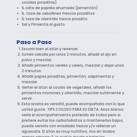
cocidas picaditas)
½ cdta de paprika ahumada (pimentón)
½ taza de cebollines frescos picaditos
½ taza de cilantrillo fresco picadito
Sal y Pimienta al gusto
Paso a Paso
Escurrir bien el atún y reservar.
Sofreír cebolla por unos 2 minutos, añadir el ajo en
polvo y mezclar.
Añadir pimientos verdes y celery, mezclar y dejar unos
2 minutos.
Añadir papas picaditas, pimentón, salpimentar y
mezclar.
Verter el atún al cocido de vegetales, añadir los
pimientos morrones y cilantrillo, mezclar sutilmente y
servir.
Esta receta es versátil, puede acompañarla con lo que
usted guste. TIPS COLOSO PARA SU DIETA: Arroz blanco
sería el acompañamiento preferido de todos pero si
prefiere evitar los carbohidratos o mantenerlos bajos,
puede servirlo con ensalada fresca y/o rellenar un
aguacate. El atún es muy nutritivo, rico en ácidos
grasos omega-3, lo cual le ayuda a bajar los