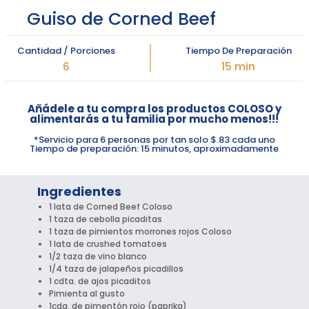
Guiso de Corned Beef
Cantidad / Porciones
Tiempo De Preparación
6
15 min
Añádele a tu compra los productos COLOSO y
alimentarás a tu familia por mucho menos!!!
*Servicio para 6 personas por tan solo $.83 cada uno
Tiempo de preparación: 15 minutos, aproximadamente
Ingredientes
1 lata de Corned Beef Coloso
1 taza de cebolla picaditas
1 taza de pimientos morrones rojos Coloso
1 lata de crushed tomatoes
1/2 taza de vino blanco
1/4 taza de jalapeños picadillos
1 cdta. de ajos picaditos
Pimienta al gusto
1cda. de pimentón rojo (paprika)