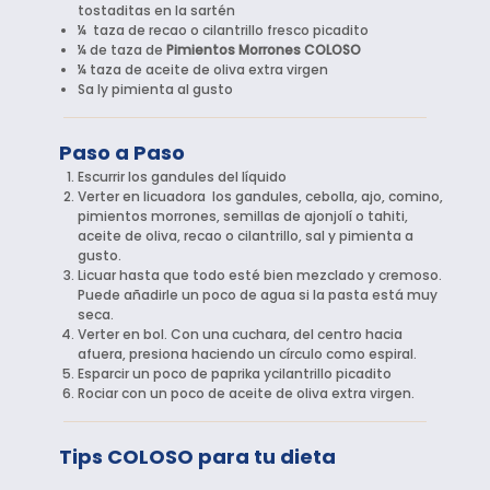
tostaditas en la sartén
¼ taza de recao o cilantrillo fresco picadito
¼ de taza de
Pimientos Morrones COLOSO
¼ taza de aceite de oliva extra virgen
Sa ly pimienta al gusto
Paso a Paso
Escurrir los gandules del líquido
Verter en licuadora los gandules, cebolla, ajo, comino,
pimientos morrones, semillas de ajonjolí o tahiti,
aceite de oliva, recao o cilantrillo, sal y pimienta a
gusto.
Licuar hasta que todo esté bien mezclado y cremoso.
Puede añadirle un poco de agua si la pasta está muy
seca.
Verter en bol. Con una cuchara, del centro hacia
afuera, presiona haciendo un círculo como espiral.
Esparcir un poco de paprika ycilantrillo picadito
Rociar con un poco de aceite de oliva extra virgen.
Tips COLOSO para tu dieta