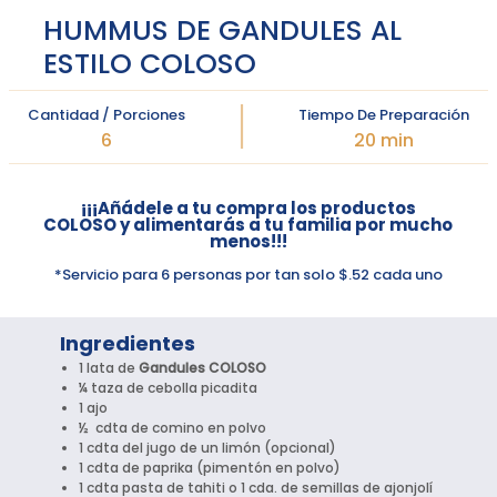
HUMMUS DE GANDULES AL
ESTILO COLOSO
Cantidad / Porciones
Tiempo De Preparación
6
20 min
¡¡¡Añádele a tu compra los productos
COLOSO y alimentarás a tu familia por mucho
menos!!!
*Servicio para 6 personas por tan solo $.52 cada uno
Ingredientes
1 lata de
Gandules COLOSO
¼ taza de cebolla picadita
1 ajo
½ cdta de comino en polvo
1 cdta del jugo de un limón (opcional)
1 cdta de paprika (pimentón en polvo)
1 cdta pasta de tahiti o 1 cda. de semillas de ajonjolí