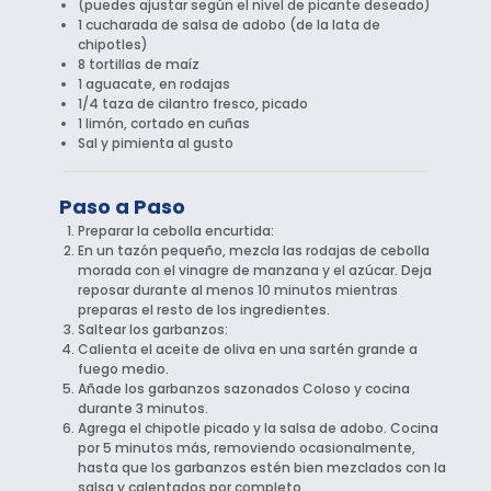
(puedes ajustar según el nivel de picante deseado)
1 cucharada de salsa de adobo (de la lata de
chipotles)
8 tortillas de maíz
1 aguacate, en rodajas
1/4 taza de cilantro fresco, picado
1 limón, cortado en cuñas
Sal y pimienta al gusto
Paso a Paso
Preparar la cebolla encurtida:
En un tazón pequeño, mezcla las rodajas de cebolla
morada con el vinagre de manzana y el azúcar. Deja
reposar durante al menos 10 minutos mientras
preparas el resto de los ingredientes.
Saltear los garbanzos:
Calienta el aceite de oliva en una sartén grande a
fuego medio.
Añade los garbanzos sazonados Coloso y cocina
durante 3 minutos.
Agrega el chipotle picado y la salsa de adobo. Cocina
por 5 minutos más, removiendo ocasionalmente,
hasta que los garbanzos estén bien mezclados con la
salsa y calentados por completo.