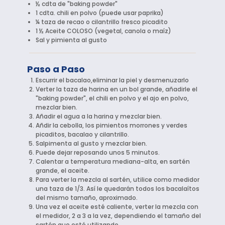
½ cdta de "baking powder"
1 cdta. chili en polvo (puede usar paprika)
¼ taza de recao o cilantrillo fresco picadito
1 ½ Aceite COLOSO (vegetal, canola o maíz)
Sal y pimienta al gusto
Paso a Paso
Escurrir el bacalao,eliminar la piel y desmenuzarlo
Verter la taza de harina en un bol grande, añadirle el
"baking powder", el chili en polvo y el ajo en polvo,
mezclar bien.
Añadir el agua a la harina y mezclar bien.
Añdir la cebolla, los pimientos morrones y verdes
picaditos, bacalao y cilantrillo.
Salpimenta al gusto y mezclar bien.
Puede dejar reposando unos 5 minutos.
Calentar a temperatura mediana-alta, en sartén
grande, el aceite.
Para verter la mezcla al sartén, utilice como medidor
una taza de 1/3. Así le quedarán todos los bacalaítos
del mismo tamaño, aproximado.
Una vez el aceite esté caliente, verter la mezcla con
el medidor, 2 a 3 a la vez, dependiendo el tamaño del
sartén que esté utilizando.